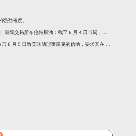
的强劲程度。
洲际交易所布伦特原油：截至 8 月 4 日当周，投机者净多头头寸减少 20361 份合约，降至 164722 份。
美国白宫 8 月 5 日致美联储理事库克的信函，要求其在 21 日内就自身相关言论提交书面答复。