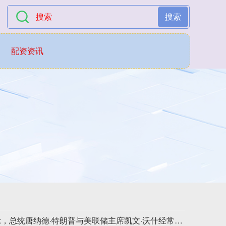
搜索
配资资讯
白宫国家经济委员会主任凯文·哈塞特表示，总统唐纳德·特朗普与美联储主席凯文·沃什经常讨论经济。这位白宫最高经济顾问周五的表态进一步透露了沃什5月就任美联储主席以来与特朗普通话的内容和范围。哈塞特表示，他并未参与这些通话，但坚称自己“确信”总统不会就利率决定向这位美联储主席施压。“凯文·沃什和总统长期以来关系非常密切，两人在纽约和佛罗里达都有来往，他们一直都会讨论经济，”哈塞特接受采访时表示，“我也会和凯文交流，斯科特·贝森特也会，所以这其实算不上什么新闻。”哈塞特表示，特朗普“尊重美联储的独立性”。历任总统和美联储主席也曾通话和会面，但并不常见。通常情况下，美联储主席与政府之间的主要联络人是财政部长，两人几乎每周都会共进早餐。美联储主席也会定期与国家经济委员会主任沟通。“事实是，现在美联储有一位总统百分之百确信会根据数据作出正确决定、而不会玩党派政治的人，”哈塞特表示。